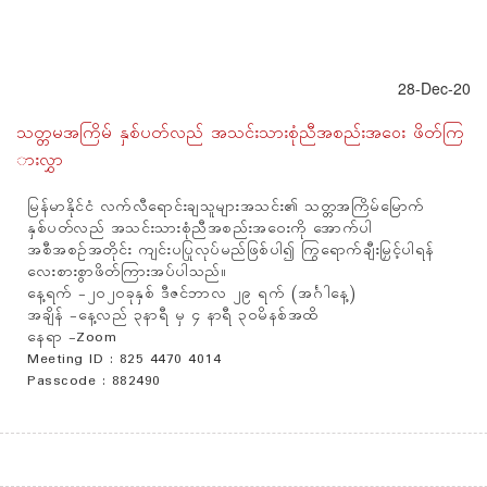
28-Dec-20
သတ္တမအကြိမ် နှစ်ပတ်လည် အသင်းသားစုံညီအစည်းအ‌‌ဝေး ဖိတ်ကြ
ားလွှာ
မြန်မာနိုင်ငံ လက်လီ‌ရောင်းချသူများအသင်း၏ သတ္တအကြိမ်မြောက်
နှစ်ပတ်လည် အသင်းသားစုံညီအစည်းအဝေးကို အောက်ပါ
အစီအစဉ်အတိုင်း ကျင်းပပြုလုပ်မည်ဖြစ်ပါ၍ ကြွရောက်ချီးမြှင့်ပါရန်
လေးစားစွာဖိတ်ကြားအပ်ပါသည်။
နေ့ရက် -၂၀၂၀ခုနှစ် ဒီဇင်ဘာလ ၂၉ ရက် (အင်္ဂါနေ့)
အချိန် -နေ့လည် ၃နာရီ မှ ၄ နာရီ ၃၀မိနစ်အထိ
နေရာ -Zoom
Meeting ID : 825 4470 4014
Passcode : 882490