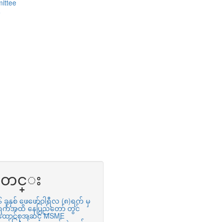
ittee
e
တင္း
ခုနှစ် ဖေဖော်ဝါရီလ (၈)ရက် မှ
ရက်အထိ နေပြည်တော် တွင်
ထောင်စုအဆင့် MSME