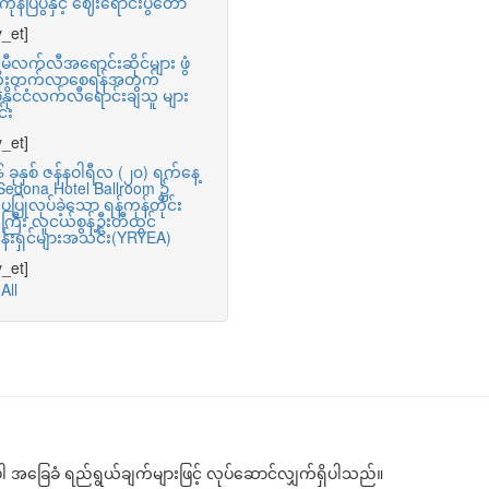
ုန်ပြပွဲနှင့် ဈေးရောင်းပွဲတော်
_et]
ီလက်လီအရောင်းဆိုင်များ ဖွံ
းတိုးတက်လာစေရန်အတွက်
ာနိုင်ငံလက်လီရောင်းချသူ များ
်း
_et]
ခုနှစ် ဇန်နဝါရီလ (၂၀) ရက်နေ့
 Sedona Hotel Ballroom ၌
ပပြုလုပ်ခဲ့သော ရန်ကုန်တိုင်း
ြီး လူငယ်စွန့်ဦးတီထွင်
ငန်းရှင်များအသင်း(YRYEA)
_et]
All
ါ အခြေခံ ရည်ရွယ်ချက်များဖြင့် လုပ်ဆောင်လျှက်ရှိပါသည်။