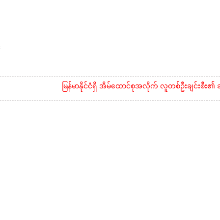
်
မြန်မာနိုင်ငံရှိ အိမ်ထောင်စုအလိုက် လူတစ်ဦးချင်းစီး၏ ဆန်နှင