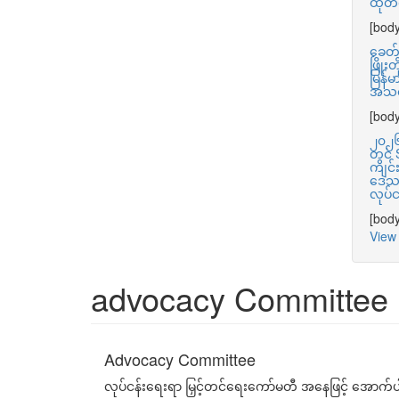
ထုတ်က
[body
ခေတ်မ
ဖြို
မြန်မ
အသင
[body
၂၀၂၆ 
တွင်
ကျင်း
ဒေသက
လုပ်
[body
View 
advocacy Committee
Advocacy Committee
လုပ်ငန်းရေးရာ မြှင့်တင်ရေးကော်မတီ အနေဖြင့် အောက်ပ