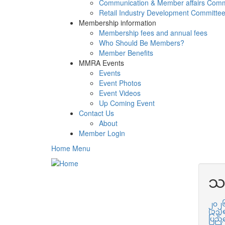
Communication & Member affairs Comm
Retail Industry Development Committe
Membership information
Membership fees and annual fees
Who Should Be Members?
Member Benefits
MMRA Events
Events
Event Photos
Event Videos
Up Coming Event
Contact Us
About
Member Login
Home Menu
သ
၂၀၂၆ 
(၁၃)
ပြည်