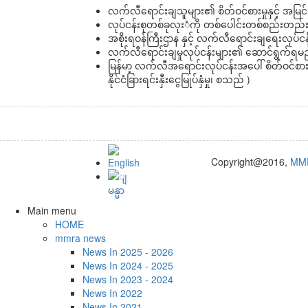
လက်လီရောင်းချသူများ၏ စိတ်ဝင်စားမှုနှင့် အမြင်
လုပ်ငန်းစုတစ်ခုလုးံကို တစ်ပေါင်းတစ်စည်းတည်းအဖ
အစိုးရဝန်ကြီးဌာန နှင့် လက်လီရောင်းချရေးလုပ
လက်လီရောင်းချမှုလုပ်ငန်းများ၏ ဆောင်ရွက်ရမည့်က
မြန်မာ့ လက်လီအရောင်းလုပ်ငန်းအပေါ် စိတ်ဝင်စား
နိုင်ငံခြားရင်းနှီးငွေမြုပ်နှံမှု၊ စသည် )
Copyright@2016,
MM
Main menu
HOME
mmra news
News In 2025 - 2026
News In 2024 - 2025
News In 2023 - 2024
News In 2022
News In 2021