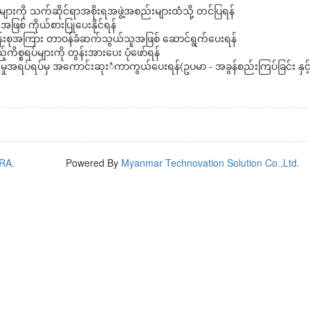
များကို သက်ဆိုင်ရာအစိုးရအဖွဲ့အစည်းများထံသို့ တင်ပြရန်
ြစ် ကိုယ်စားပြုပေးနိုင်ရန်
်ငန်းစုအကြား တာဝန်ခံဆက်သွယ်သူအဖြစ် ဆောင်ရွက်ပေးရန်
ိစ္စရပ်များကို တွန်းအားပေး ပုံဖော်ရန်
မှုအရပ်ရပ်မှ အကောင်းဆုးံကာကွယ်ပေးရန်(ဥပမာ - အခွန်စည်းကြပ်ခြင်း နှင့
RA.
Powered By
Myanmar Technovation Solution Co.,Ltd.