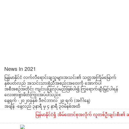
News In 2021
မြန်မာနိုင်ငံ လက်လီ‌ရောင်းချသူများအသင်း၏ သတ္တအကြိမ်မြောက်
နှစ်ပတ်လည် အသင်းသားစုံညီအစည်းအဝေးကို အောက်ပါ
အစီအစဉ်အတိုင်း ကျင်းပပြုလုပ်မည်ဖြစ်ပါ၍ ကြွရောက်ချီးမြှင့်ပါရန်
လေးစားစွာဖိတ်ကြားအပ်ပါသည်။
နေ့ရက် -၂၀၂၀ခုနှစ် ဒီဇင်ဘာလ ၂၉ ရက် (အင်္ဂါနေ့)
အချိန် -နေ့လည် ၃နာရီ မှ ၄ နာရီ ၃၀မိနစ်အထိ
မြန်မာနိုင်ငံရှိ အိမ်ထောင်စုအလိုက် လူတစ်ဦးချင်းစီး၏ ဆန်န