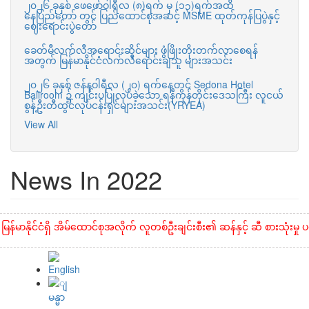
၂၀၂၆ ခုနှစ် ဖေဖော်ဝါရီလ (၈)ရက် မှ (၁၃)ရက်အထိ
နေပြည်တော် တွင် ပြည်ထောင်စုအဆင့် MSME ထုတ်ကုန်ပြပွဲနှင့်
ဈေးရောင်းပွဲတော်
ခေတ်မီလက်လီအရောင်းဆိုင်များ ဖွံဖြိုးတိုးတက်လာစေရန်
အတွက် မြန်မာနိုင်ငံလက်လီရောင်းချသူ များအသင်း
၂၀၂၆ ခုနှစ် ဇန်နဝါရီလ (၂၀) ရက်နေ့တွင် Sedona Hotel
Ballroom ၌ ကျင်းပပြုလုပ်ခဲ့သော ရန်ကုန်တိုင်းဒေသကြီး လူငယ်
စွန့်ဦးတီထွင်လုပ်ငန်းရှင်များအသင်း(YRYEA)
View All
News In 2022
ြန်မာနိုင်ငံရှိ အိမ်ထောင်စုအလိုက် လူတစ်ဦးချင်းစီး၏ ဆန်နှင့် ဆီ စားသုံးမှု 