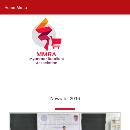
Skip
Home Menu
to
main
content
News In 2016