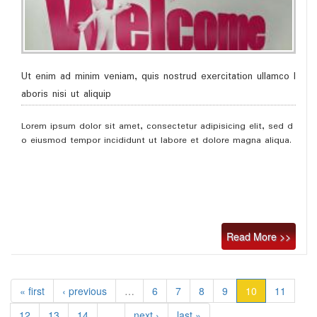
Ut enim ad minim veniam, quis nostrud exercitation ullamco l
aboris nisi ut aliquip
Lorem ipsum dolor sit amet, consectetur adipisicing elit, sed d
o eiusmod tempor incididunt ut labore et dolore magna aliqua.
Read More >>
« first
‹ previous
…
6
7
8
9
10
11
12
13
14
…
next ›
last »