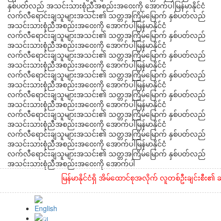
နှစ်ပတ်လည် အသင်းသားစုံညီအစည်းအဝေးကို အောက်ပါမြန်မာနိုင်ငံ
လက်လီ‌ရောင်းချသူများအသင်း၏ သတ္တအကြိမ်မြောက် နှစ်ပတ်လည်
အသင်းသားစုံညီအစည်းအဝေးကို အောက်ပါမြန်မာနိုင်ငံ
လက်လီ‌ရောင်းချသူများအသင်း၏ သတ္တအကြိမ်မြောက် နှစ်ပတ်လည်
အသင်းသားစုံညီအစည်းအဝေးကို အောက်ပါမြန်မာနိုင်ငံ
လက်လီ‌ရောင်းချသူများအသင်း၏ သတ္တအကြိမ်မြောက် နှစ်ပတ်လည်
အသင်းသားစုံညီအစည်းအဝေးကို အောက်ပါမြန်မာနိုင်ငံ
လက်လီ‌ရောင်းချသူများအသင်း၏ သတ္တအကြိမ်မြောက် နှစ်ပတ်လည်
အသင်းသားစုံညီအစည်းအဝေးကို အောက်ပါမြန်မာနိုင်ငံ
လက်လီ‌ရောင်းချသူများအသင်း၏ သတ္တအကြိမ်မြောက် နှစ်ပတ်လည်
အသင်းသားစုံညီအစည်းအဝေးကို အောက်ပါမြန်မာနိုင်ငံ
လက်လီ‌ရောင်းချသူများအသင်း၏ သတ္တအကြိမ်မြောက် နှစ်ပတ်လည်
အသင်းသားစုံညီအစည်းအဝေးကို အောက်ပါမြန်မာနိုင်ငံ
လက်လီ‌ရောင်းချသူများအသင်း၏ သတ္တအကြိမ်မြောက် နှစ်ပတ်လည်
အသင်းသားစုံညီအစည်းအဝေးကို အောက်ပါမြန်မာနိုင်ငံ
လက်လီ‌ရောင်းချသူများအသင်း၏ သတ္တအကြိမ်မြောက် နှစ်ပတ်လည်
အသင်းသားစုံညီအစည်းအဝေးကို အောက်ပါ
မြန်မာနိုင်ငံရှိ အိမ်ထောင်စုအလိုက် လူတစ်ဦးချင်းစီး၏ ဆန်န